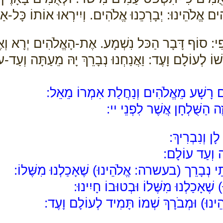
הִים אֱלֹהֵינוּ: יְבָרְכֵנוּ אֱלֹהִים. וְיִירְאוּ אוֹתוֹ כָּל-א
ִי: סוֹף דָּבָר הַכּל נִשְׁמָע. אֶת-הָאֱלֹהִים יְרָא וְאֶ
ְשׁוֹ לְעוֹלָם וָעֶד: וַאֲנַחְנוּ נְבָרֵךְ יָהּ מֵעַתָּה וְעַד-ע
רָשָׁע מֵאֱלֹהִים וְנַחֲלַת אִמְרוֹ מֵאֵל:
ֶה הַשֻּׁלְחָן אֲשֶׁר לִפְנֵי יי:
ן וְנִבְרִיךְ:
ה וְעַד עוֹלָם:
וֹתַי נְבָרֵך (בעשרה: אֱלֹהֵינוּ) שֶׁאָכַלְנוּ מִשֶּׁלוֹ:
אָכַלְנוּ מִשֶּׁלוֹ וּבְטוּבוֹ חָיִינוּ:
וּ) וּמְבֹרָךְ שְׁמוֹ תָּמִיד לְעוֹלָם וָעֶד: