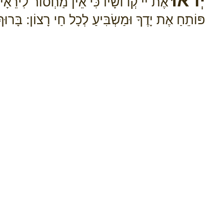
יְראוּ
אֶת יי קְדוֹשָׁיו כִּי אֵין מַחְסוֹר לִירֵאָיו:
פּוֹתֵחַ אֶת יָדֶךָ וּמַשְׂבִּיעַ לְכָל חַי רָצוֹן: בָּרוּך