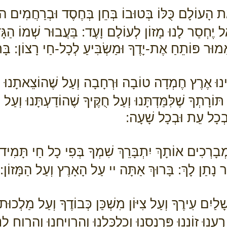
ת הָעוֹלָם כֻּלּוֹ בְּטוּבוֹ בְּחֵן בְּחֶסֶד וּבְרַחֲמִים הו
ל יֶחְסַר לָנוּ מָזוֹן לְעוֹלָם וָעֶד: בַּעֲבוּר שְׁמוֹ הַגּ
ָאָמוּר פּוֹתֵחַ אֶת-יָדֶךָ וּמַשְׂבִּיעַ לְכָל-חַי רָצוֹן: בּ
ֵינוּ אֶרֶץ חֶמְדָה טוֹבָה וּרְחָבָה וְעַל שֶׁהוֹצֵאתָנוּ י
וֹרָתְךָ שֶׁלִּמַּדְתָּנוּ וְעַל חֻקֶּיךָ שֶׁהוֹדַעְתָּנוּ וְעַל
ּבְכָל עֵת וּבְכָל שָׁעָה:
בָרְכִים אוֹתָךְ יִתְבָּרֵךְ שִׁמְךָ בְּפִי כָל חַי תָּמִיד לְ
נָתַן לָךְ: בָּרוּךְ אַתָּה יי עַל הָאָרֶץ וְעַל הַמָּזוֹן:
ָלַיִם עִירֶךָ וְעַל צִיּוֹן מִשְׁכַּן כְּבוֹדֶךָ וְעַל מַלְכוּת
עֵנוּ זוֹנֵנוּ פַּרְנְסֵנוּ וְכַלְכְּלֵנוּ וְהַרְוִיחֵנוּ וְהַרְוַ