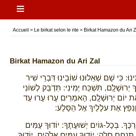
≡
Accueil
>
Le birkat selon le rite
>
Birkat Hamazon du Ari Z
Birkat Hamazon du Ari Zal
נוּ: כִּי שָׁם שְׁאֵלוּנוּ שׁוֹבֵינוּ דִּבְרֵי שִׁיר
רוּשָׁלִָם, תִּשְׁכַּח יְמִינִי: תִּדְבַּק לְשׁוֹנִי
ת יוֹם יְרוּשָׁלִָם, הָאמְרִים עָרוּ עָרוּ עַד
 וְנִפֵּץ אֶת עלָלַיִךְ אֶל הַסָּלַע:
כֶּךָ. בְּכָל-גּוֹיִם יְשׁוּעָתֶךָ: יוֹדוּךָ עַמִּים
 תַּנְחֵם סֶלָה: יוֹדוּךָ עַמִּים אֱלֹהִים. יוֹדוּךָ