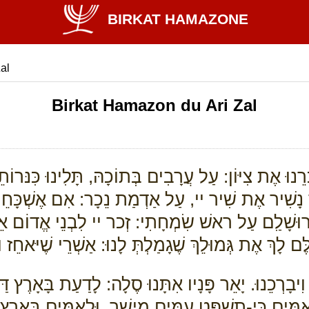
BIRKAT HAMAZONE
al
Birkat Hamazon du Ari Zal
ְרֵנוּ אֶת צִיּוֹן: עַל עֲרָבִים בְּתוֹכָהּ, תָּלִינוּ כִּנּרוֹתֵי
ךְ נָשִׁיר אֶת שִׁיר יי, עַל אַדְמַת נֵכָר: אִם אֶשְׁכָּחֵךְ יְ
וּשָׁלִַם עַל ראשׁ שִׂמְחָתִי: זְכר יי לִבְנֵי אֱדוֹם אֵ
ַלֶּם לָךְ אֶת גְּמוּלֵךְ שֶׁגָמַלְתְּ לָנוּ: אַשְׁרֵי שֶׁיּאחֵז
יבָרְכֵנוּ. יָאֵר פָּנָיו אִתָּנוּ סֶלָה: לָדַעַת בָּאָרֶץ דַּרְ
ּ לְאֻמִּים כִּי-תִשְׁפּט עַמִּים מִישׁר. וּלְאֻמִּים בָּאָרֶץ