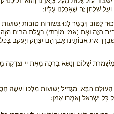
שְׁבּוֹר עוֹל גָּלוּת מֵעַל צַוָּארֵנוּ וְהוּא יוֹלִיכֵנוּ קוֹ
עַל שֻׁלְחָן זֶה שֶׁאָכַלְנוּ עָלָיו:
כוּר לַטּוֹב וִיבַשֶּׂר לָנוּ בְּשׂוֹרוֹת טוֹבוֹת יְשׁוּעוֹת 
ַיִת הַזֶּה וְאֶת (אִמִּי מוֹרָתִי) בַּעֲלַת הַבַּיִת הַזֶּ
ֶׁבֵּרַךְ אֶת אֲבוֹתֵינוּ אַבְרָהָם יִצְחָק וְיַעֲקב בַּכּל
ְמִשְׁמֶרֶת שָׁלוֹם וְנִשָּׂא בְרָכָה מֵאֵת יי וּצְדָקָה מֵאֱ
ֵי הָעוֹלָם הַבָּא: מַגְדִּיל יְשׁוּעוֹת מַלְכּוֹ וְעֹשֶׂה חֶס
 כָּל יִשְׂרָאֵל וְאִמְרוּ אָמֵן: