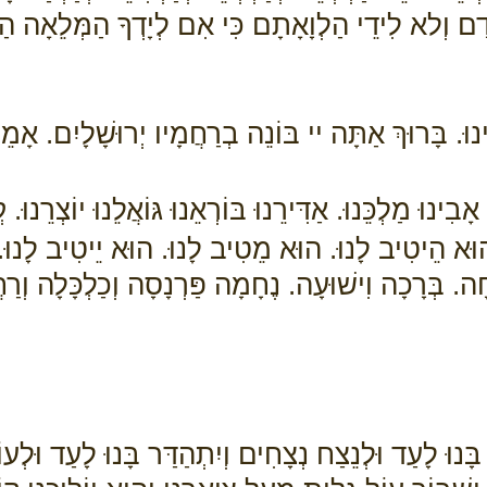
ָדָם וְלא לִידֵי הַלְוָאָתָם כִּי אִם לְיָדְךָ הַמְּלֵאָה ה
וּ. בָּרוּךְ אַתָּה יי בּוֹנֵה בְרַחֲמָיו יְרוּשָׁלָיִם. אָמֵן
נוּ מַלְכֵּנוּ. אַדִּירֵנוּ בּוֹרְאֵנוּ גּוֹאֲלֵנוּ יוֹצְרֵנוּ. 
הוּא הֵיטִיב לָנוּ. הוּא מֵטִיב לָנוּ. הוּא יֵיטִיב לָנוּ. 
חָה. בְּרָכָה וִישׁוּעָה. נֶחָמָה פַּרְנָסָה וְכַלְכָּלָה וְר
ָּנוּ לָעַד וּלְנֵצַח נְצָחִים וְיִתְהַדַּר בָּנוּ לָעַד וּלְע