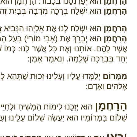
הָרַחֲמָן
הוּא יְפַרְנְסֵנוּ בְּכָבוֹד: הָרַחֲמָן הוּא יִ
הָרַחֲמָן
הוּא יִשְׁלַח בְּרָכָה מְרֻבָּה בְּבַיִת זֶה וְ
הָרַחֲמָן
הוּא יִשְׁלַח לָנוּ אֶת אֵלִיָּהוּ הַנָּבִיא זָ
הָרַחֲמָן
הוּא יְבָרֵךְ אֶת (אָבִי מוֹרִי) בַּעַל הַבּ
אֲשֶׁר לָהֶם. אוֹתָנוּ וְאֶת כָּל אֲשֶׁר לָנוּ: כְּמוֹ ש
יַחַד בִּבְרָכָה שְׁלֵמָה. וְנאמַר אָמֵן:
מִמָּרוֹם
יְלַמְּדוּ עָלָיו וְעָלֵינוּ זְכוּת שֶׁתְּהֵא ל
אֱלהִים וְאָדָם:
הָרַחֲמָן
הוּא יְזַכֵּנוּ לִימוֹת הַמָשִׁיחַ וּלְחַיּ
שָׁלוֹם בִּמְרוֹמָיו הוּא יַעֲשֶׂה שָׁלוֹם עָלֵינוּ וְעַל