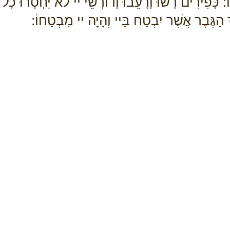
 כְּפִירִים רָשׁוּ וְרָעֵבוּ וְדוֹרְשֵׁי יי לא יַחְסְרוּ כָל 
ְ הַגֶּבֶר אֲשֶׁר יִבְטַח בַּיי וְהָיָה יי מִבְטַחוֹ: