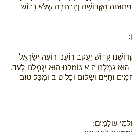
ַפְּתוּחָה הַקְּדוֹשָׁה וְהָרְחָבָה שֶׁלּא נֵבוֹשׁ
:
קְדוֹשֵׁנוּ קְדוֹשׁ יַעֲקב רוֹעֵנוּ רוֹעֵה יִשְׂרָאֵל
הוּא גְמָלָנוּ הוּא גוֹמְלֵנוּ הוּא יִגְמְלֵנוּ לָעַד.
ַחֲמִים וְחַיִּים וְשָׁלוֹם וְכָל טוֹב וּמִכָּל טוּב
וֹלְמֵי עוֹלָמִים: