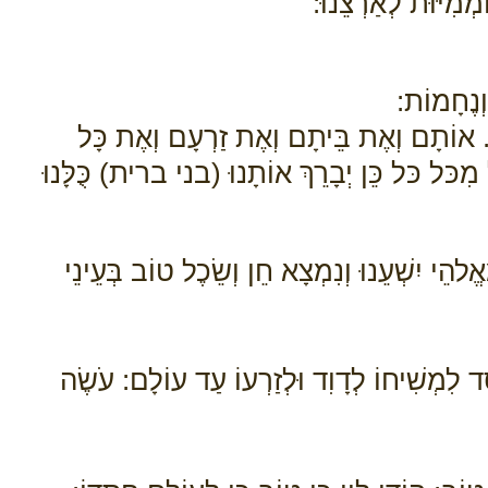
מְמִיּוּת לְאַרְצֵנוּ:
וְנֶחָמוֹת:
ה. אוֹתָם וְאֶת בֵּיתָם וְאֶת זַרְעָם וְאֶת כָּל
 מִכּל כּל כֵּן יְבָרֵךְ אוֹתָנוּ (בני ברית) כֻּלָּנוּ
להֵי יִשְׁעֵנוּ וְנִמְצָא חֵן וְשֵׂכֶל טוֹב בְּעֵינֵי
ֶד לִמְשִׁיחוֹ לְדָוִד וּלְזַרְעוֹ עַד עוֹלָם: עֹשֶׂה