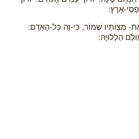
ַפְסֵי-אָרֶץ:
ת- מִצְוֹתָיו שְׁמוֹר, כִּי-זֶה כָּל-הָאָדָם:
וֹלָם הַלְלוּיָהּ: