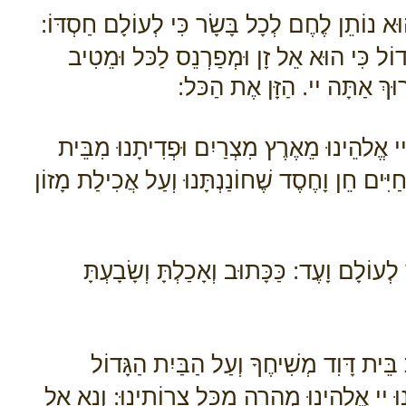
ּא נוֹתֵן לֶחֶם לְכָל בָּשָׂר כִּי לְעוֹלָם חַסְדּוֹ:
ָדוֹל כִּי הוּא אֵל זָן וּמְפַרְנֵס לַכּל וּמֵטִיב
ָרוּךְ אַתָּה יי. הַזָּן אֶת הַכּל:
י אֱלהֵינוּ מֵאֶרֶץ מִצְרַיִם וּפְדִיתָנוּ מִבֵּית
 חַיִּים חֵן וָחֶסֶד שֶׁחוֹנַנְתָּנוּ וְעַל אֲכִילַת מָזוֹן
עוֹלָם וָעֶד: כַּכָּתוּב וְאָכַלְתָּ וְשָׂבָעְתָּ
 בֵּית דָּוִד מְשִׁיחֶךָ וְעַל הַבַּיִת הַגָּדוֹל
ח לָנוּ יי אֱלהֵינוּ מְהֵרָה מִכָּל צָרוֹתֵינוּ: וְנָא אַל