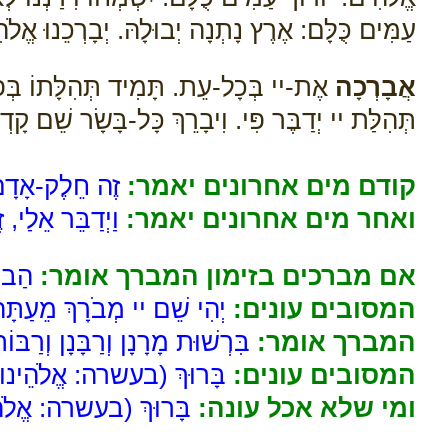
עַמִּים כֻּלָּם: אֶרֶץ נָתְנָה יְבוּלָהּ. יְבָרְכֵנוּ אֱלֹ
אֲבָרְכָה
אֶת-יי בְּכָל-עֵת. תָּמִיד תְּהִלָּתוֹ בְּפ
תְּהִלַּת יי יְדַבֶּר פִּי. וִיבָרֵךְ כָּל-בָּשָׂר שֵׁם קָד
קודם מים אחרונים יאמר:
זֶה חֵלֶק-אָדָם 
ואחר מים אחרונים יאמר:
וַיְדַבֵּר אֵלַי, ז
אם מברכים בזימון המברך אומר:
הַב לָ
המסובים עונים:
יְהִי שֵׁם יי מְבֹרָךְ מֵעַתָּ
המברך אומר:
בִּרְשׁוּת מָרָנָן וְרַבָּנָן וְרַבּ
המסובים עונים:
בָּרוּךְ (בעשרה: אֱלֹהֵינוּ) שֶׁ
ומי שלא אכל עונה:
בָּרוּךְ (בעשרה: אֱלֹהֵינ