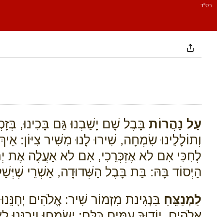
בס''ד
עַל נַהֲרוֹת
בָּבֶל שָׁם יָשַׁבְנוּ גַּם בָּכִינוּ, בְּזָכ
וְתוֹלָלֵינוּ שִׂמְחָה, שִׁירוּ לָנוּ מִשִּׁיר צִיּוֹן: אֵי
לְחִכִּי אִם לא אֶזְכְּרֵכִי, אִם לא אַעֲלֶה אֶת יְר
הַיְסוֹד בָּהּ: בַּת בָּבֶל הַשְּׁדוּדָה, אַשְׁרֵי שֶׁיְּשׁ
לַמְנַצֵּחַ
בִּנְגִינת מִזְמוֹר שִׁיר: אֱלֹהִים יְחָנֵּנוּ וִ
אֱלֹהִים. יוֹדוּךָ עַמִּים כֻּלָּם: יִשְׂמְחוּ וִירַנְּנו