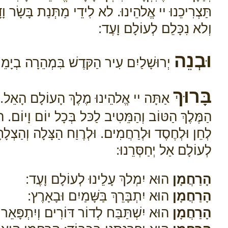
תַּצְרִיכֵנוּ יי אֱלהֵינוּ. לא לִידֵי מַתְּנַת בָּשָׂר ו
וְלא נִכָּלֵם לְעוֹלָם וָעֶד:
וּבְנֵה
יְרוּשָׁלַיִם עִיר הַקּדֶשׁ בִּמְהֵרָה בְיָמֵינ
בָּרוּךְ
אַתָּה יי אֱלהֵינוּ מֶלֶךְ הָעוֹלָם הָאֵל. אָבִי
הַמֶּלֶךְ הַטּוֹב וְהַמֵּטִיב לַכּל בְּכָל יוֹם וָיוֹם. 
לְחֵן וּלְחֶסֶד וּלְרַחֲמִים. וּלְרֶוַח הַצָּלָה וְהַצְלָ
לְעוֹלָם אַל יְחַסְּרֵנוּ:
הָרַחֲמָן
הוּא יִמְלךְ עָלֵינוּ לְעוֹלָם וָעֶד:
הָרַחֲמָן
הוּא יִתְבָּרֵךְ בַּשָּׁמַיִם וּבָאָרֶץ:
הָרַחֲמָן
הוּא יִשְׁתַּבַּח לְדוֹר דּוֹרִים וְיִתְפָּאֵר ב