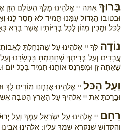
בָּרוּךְ
אַתָּה יי אֱלֹהֵינוּ מֶלֶךְ הָעוֹלָם הַזָּן אֶ
וּבְטוּבוֹ הַגָּדוֹל עִמָּנוּ תָּמִיד לא חָסֵר לָנוּ וְאַ
לַכּל וּמֵכִין מָזוֹן לְכָל בְּרִיּוֹתָיו אֲשֶׁר בָּרָא כּ
נוֹדֶה
לְּךָ יי אֱלהֵינוּ עַל שֶׁהִנְחַלְתָּ לַאֲבוֹת
עֲבָדִים וְעַל בְּרִיתְךָ שֶׁחָתַמְתָּ בִּבְשָׂרֵנוּ וְעַל תּ
שָׁאַתָּה זָן וּמְפַרְנֵס אוֹתָנוּ תָּמִיד בְּכָל יוֹם ו
וְעַל הַכּל
יי אֱלהֵינוּ אֲנַחְנוּ מוֹדִים לָךְ וּמְ
וּבֵרַכְתָּ אֶת יי אֱלהֶיךָ עַל הָאָרֶץ הַטּבָה אֲשֶׁר 
רַחֵם
יי אֱלהֵינוּ עַל יִשְׂרָאֵל עַמֶּךָ וְעַל יְרוּשׁ
וְהַקָּדוֹשׁ שֶׁנִּקְרָא שִׁמְךָ עָלָיו: אֱלהֵינוּ אָבִינוּ רְ